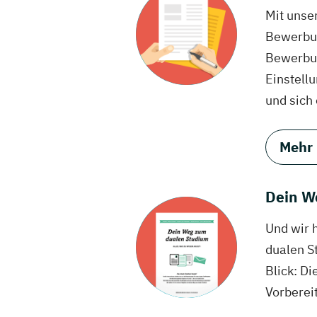
Mit unse
Bewerbun
Bewerbun
Einstell
und sich
Mehr
Dein W
Und wir 
dualen S
Blick: Di
Vorberei