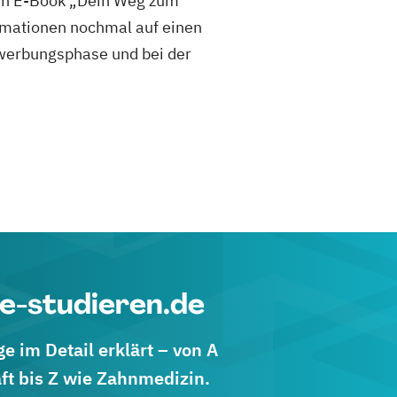
sen E-Book „Dein Weg zum
mationen nochmal auf einen
 Bewerbungsphase und bei der
e-studieren.de
 im Detail erklärt – von A
ft bis Z wie Zahnmedizin.