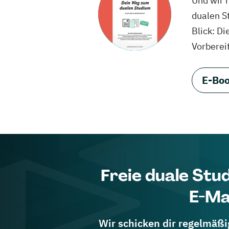
Und wir 
dualen S
Blick: Di
Vorberei
E-Boo
Freie duale Stu
E-Ma
Wir schicken dir regelmäßig