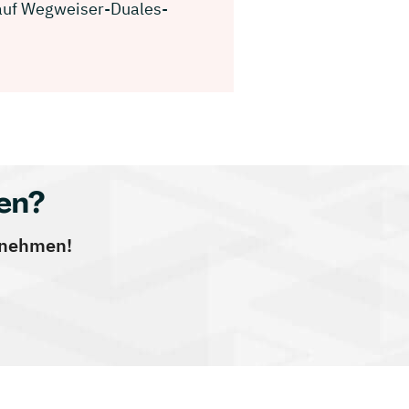
g auf Wegweiser-Duales-
en?
ernehmen!