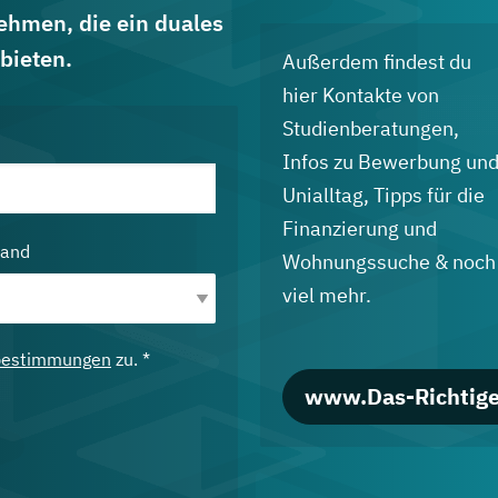
ehmen, die ein duales
bieten.
Außerdem findest du
hier Kontakte von
Studienberatungen,
Infos zu Bewerbung un
Unialltag, Tipps für die
Finanzierung und
land
Wohnungssuche & noch
viel mehr.
bestimmungen
zu. *
www.Das-Richtige