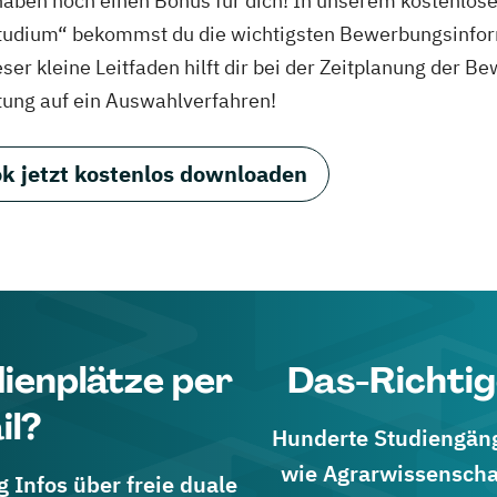
haben noch einen Bonus für dich! In unserem kostenlo
tudium“ bekommst du die wichtigsten Bewerbungsinfor
eser kleine Leitfaden hilft dir bei der Zeitplanung der
tung auf ein Auswahlverfahren!
k jetzt kostenlos downloaden
dienplätze per
Das-Richtig
il?
Hunderte Studiengänge
wie Agrarwissenscha
 Infos über freie duale