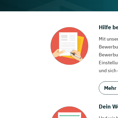
Hilfe 
Mit unse
Bewerbun
Bewerbun
Einstell
und sich
Mehr
Dein W