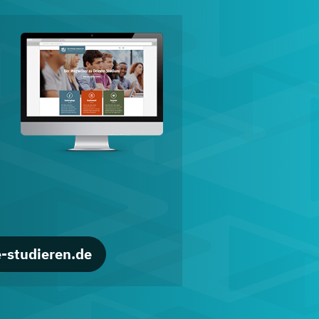
d
-studieren.de