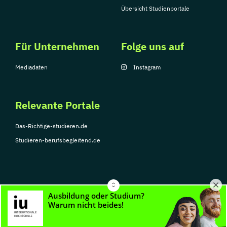
Übersicht Studienportale
Für Unternehmen
Folge uns auf
Mediadaten
Instagram
Relevante Portale
Das-Richtige-studieren.de
Studieren-berufsbegleitend.de
© Copyright 2026, TarGroup Media GmbH
Impressum
Über
Datenschutzerklärung
Nutzungsbedingungen
Barrier