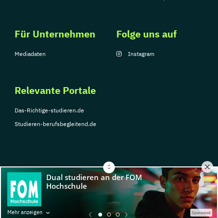
Für Unternehmen
Folge uns auf
Mediadaten
Instagram
Relevante Portale
Das-Richtige-studieren.de
Studieren-berufsbegleitend.de
© Copyright 2026, TarGroup Media GmbH
Impressum
Über
Datenschutzerklärung
Nutzungsbedingungen
Barrier
Mehr anzeigen
Sponsored
uns