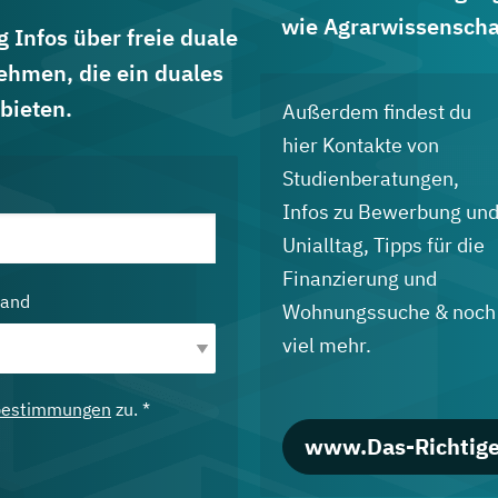
wie Agrarwissenscha
 Infos über freie duale
ehmen, die ein duales
bieten.
Außerdem findest du
hier Kontakte von
Studienberatungen,
Infos zu Bewerbung un
Unialltag, Tipps für die
Finanzierung und
land
Wohnungssuche & noch
viel mehr.
bestimmungen
zu. *
www.Das-Richtige