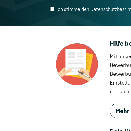
Ich stimme den
Datenschutzbesti
Hilfe 
Mit unse
Bewerbun
Bewerbun
Einstell
und sich
Mehr