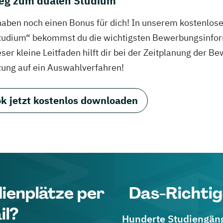
eg zum dualen Studium
haben noch einen Bonus für dich! In unserem kostenlo
tudium“ bekommst du die wichtigsten Bewerbungsinfor
eser kleine Leitfaden hilft dir bei der Zeitplanung der
tung auf ein Auswahlverfahren!
k jetzt kostenlos downloaden
dienplätze per
Das-Richtig
il?
Hunderte Studiengänge