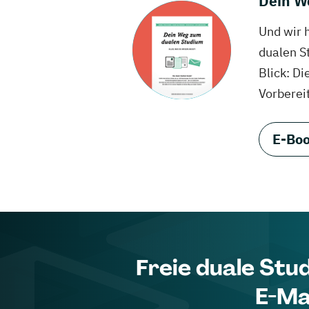
Dein W
Und wir 
dualen S
Blick: Di
Vorberei
E-Boo
Freie duale Stu
E-Ma