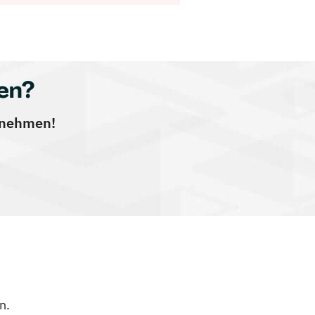
en?
ernehmen!
n.