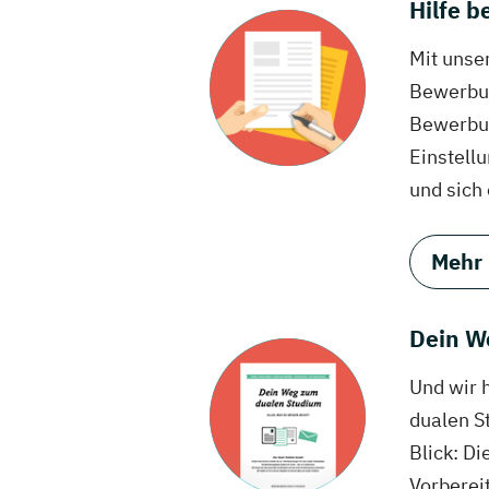
Hilfe 
Mit unse
Bewerbun
Bewerbun
Einstell
und sich
Mehr
Dein W
Und wir 
dualen S
Blick: Di
Vorberei