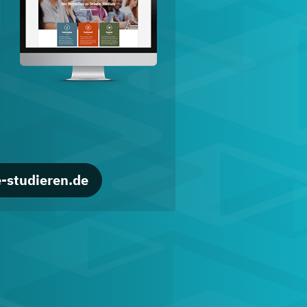
d
-studieren.de