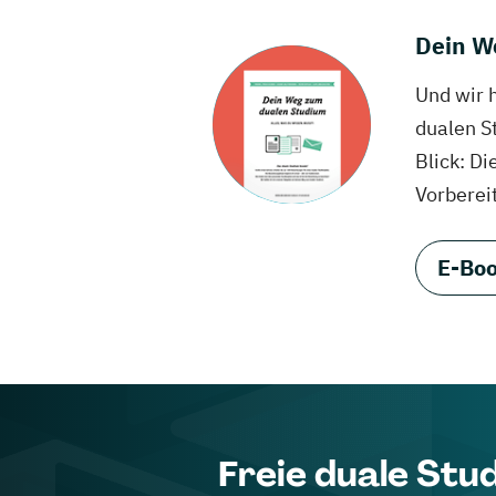
Dein W
Und wir 
dualen S
Blick: Di
Vorberei
E-Boo
Freie duale Stu