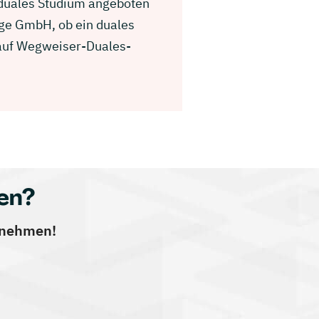
 duales Studium angeboten
nge GmbH, ob ein duales
g auf Wegweiser-Duales-
en?
ernehmen!