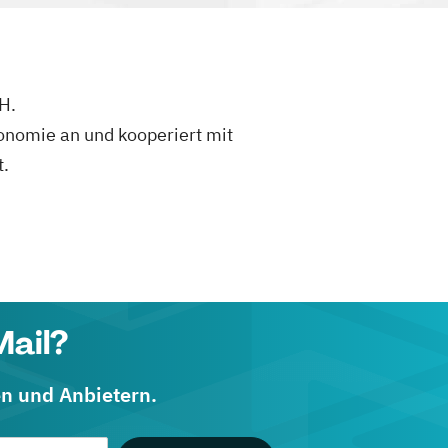
H.
onomi​e an und kooperiert mit
t.
Mail?
en und Anbietern.