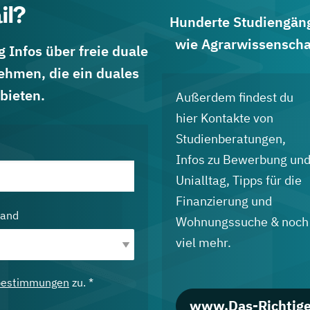
il?
Hunderte Studiengänge
wie Agrarwissenscha
 Infos über freie duale
ehmen, die ein duales
bieten.
Außerdem findest du
hier Kontakte von
Studienberatungen,
Infos zu Bewerbung un
Unialltag, Tipps für die
Finanzierung und
land
Wohnungssuche & noch
viel mehr.
bestimmungen
zu. *
www.Das-Richtige