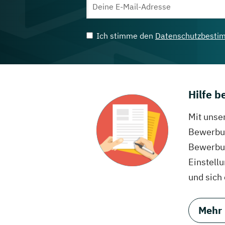
Ich stimme den
Datenschutzbesti
Hilfe 
Mit unse
Bewerbun
Bewerbun
Einstell
und sich
Mehr