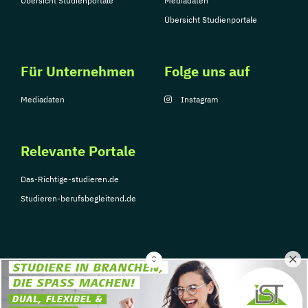
Übersicht Studienportale
Mediadaten
Übersicht Studienportale
Für Unternehmen
Folge uns auf
Mediadaten
Instagram
Relevante Portale
Das-Richtige-studieren.de
Studieren-berufsbegleitend.de
© Copyright 2026, TarGroup Media GmbH
Impressum
Über
Datenschutzerklärung
Nutzungsbedingungen
Barrier