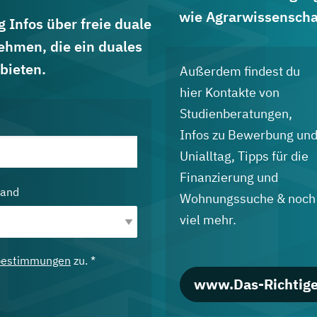
wie Agrarwissenscha
 Infos über freie duale
ehmen, die ein duales
bieten.
Außerdem findest du
hier Kontakte von
Studienberatungen,
Infos zu Bewerbung un
Unialltag, Tipps für die
Finanzierung und
land
Wohnungssuche & noch
viel mehr.
bestimmungen
zu. *
www.Das-Richtige