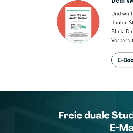
Dein W
Und wir 
dualen S
Blick: Di
Vorberei
E-Boo
Freie duale Stu
E-Ma