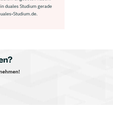
ein duales Studium gerade
Duales-Studium.de.
en?
ernehmen!