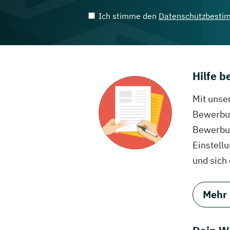
Ich stimme den
Datenschutzbesti
Hilfe 
Mit unse
Bewerbun
Bewerbun
Einstell
und sich
Mehr