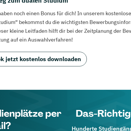
eg zum dualen Studium
haben noch einen Bonus für dich! In unserem kostenlo
tudium“ bekommst du die wichtigsten Bewerbungsinfor
eser kleine Leitfaden hilft dir bei der Zeitplanung der
tung auf ein Auswahlverfahren!
k jetzt kostenlos downloaden
dienplätze per
Das-Richtig
il?
Hunderte Studiengänge