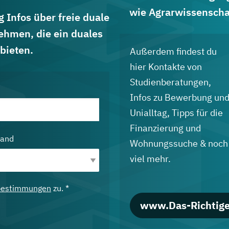
wie Agrarwissenscha
 Infos über freie duale
ehmen, die ein duales
bieten.
Außerdem findest du
hier Kontakte von
Studienberatungen,
Infos zu Bewerbung un
Unialltag, Tipps für die
Finanzierung und
land
Wohnungssuche & noch
viel mehr.
bestimmungen
zu. *
www.Das-Richtige