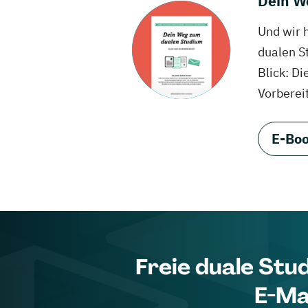
Dein W
Und wir 
dualen S
Blick: Di
Vorberei
E-Boo
Freie duale Stu
E-Ma