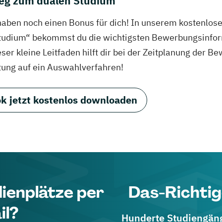
eg zum dualen Studium
haben noch einen Bonus für dich! In unserem kostenlo
tudium“ bekommst du die wichtigsten Bewerbungsinfor
eser kleine Leitfaden hilft dir bei der Zeitplanung der
tung auf ein Auswahlverfahren!
k jetzt kostenlos downloaden
dienplätze per
Das-Richtig
il?
Hunderte Studiengänge