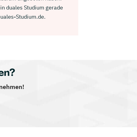
ein duales Studium gerade
Duales-Studium.de.
en?
ernehmen!