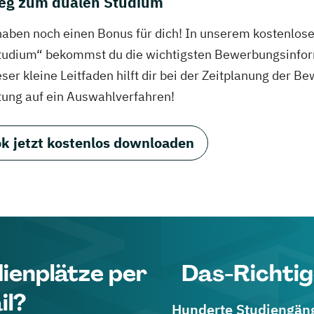
eg zum dualen Studium
haben noch einen Bonus für dich! In unserem kostenlo
tudium“ bekommst du die wichtigsten Bewerbungsinfor
eser kleine Leitfaden hilft dir bei der Zeitplanung der
tung auf ein Auswahlverfahren!
k jetzt kostenlos downloaden
dienplätze per
Das-Richtig
il?
Hunderte Studiengänge