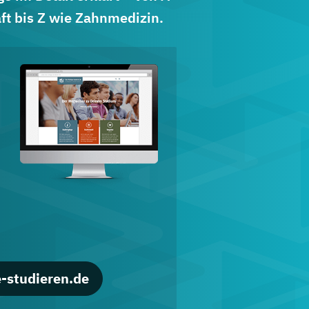
ft bis Z wie Zahnmedizin.
d
-studieren.de