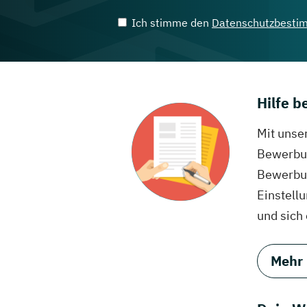
Ich stimme den
Datenschutzbesti
Hilfe 
Mit unse
Bewerbun
Bewerbun
Einstell
und sich
Mehr