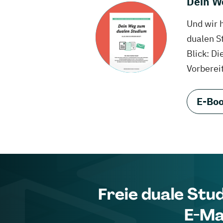
Dein W
Und wir 
dualen S
Blick: Di
Vorberei
E-Boo
Freie duale Stu
E-Ma