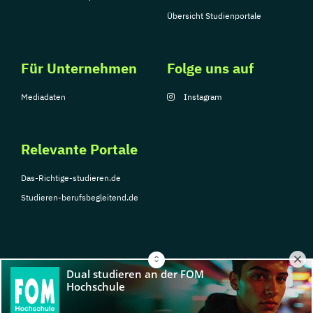
Übersicht Studienportale
Für Unternehmen
Folge uns auf
Mediadaten
Instagram
Relevante Portale
Das-Richtige-studieren.de
Studieren-berufsbegleitend.de
© Copyright 2026, TarGroup Media GmbH
Impressum
Über
Datenschutzerklärung
Nutzungsbedingungen
Barrier