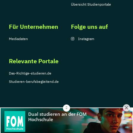
Übersicht Studienportale
Für Unternehmen
Folge uns auf
Mediadaten
Instagram
Relevante Portale
Das-Richtige-studieren.de
Studieren-berufsbegleitend.de
© Copyright 2026, TarGroup Media GmbH
Impressum
Über
Datenschutzerklärung
Nutzungsbedingungen
Barrier