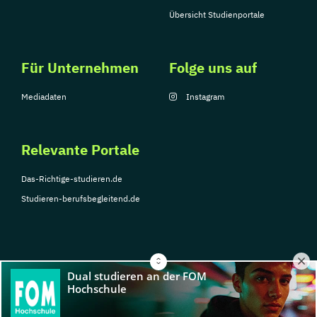
Übersicht Studienportale
Für Unternehmen
Folge uns auf
Mediadaten
Instagram
Relevante Portale
Das-Richtige-studieren.de
Studieren-berufsbegleitend.de
© Copyright 2026, TarGroup Media GmbH
Impressum
Über
Datenschutzerklärung
Nutzungsbedingungen
Barrier