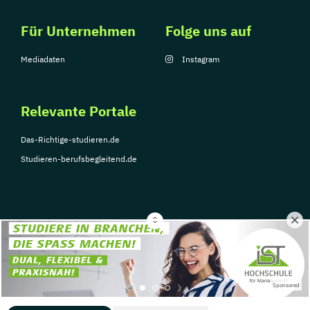
Für Unternehmen
Folge uns auf
Mediadaten
Instagram
Relevante Portale
Das-Richtige-studieren.de
Studieren-berufsbegleitend.de
© Copyright 2026, TarGroup Media GmbH
Impressum
Über
Datenschutzerklärung
Nutzungsbedingungen
Barrier
Sponsored
uns