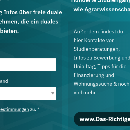
wie Agrarwissenscha
 Infos über freie duale
ehmen, die ein duales
bieten.
Außerdem findest du
hier Kontakte von
Studienberatungen,
Infos zu Bewerbung un
Unialltag, Tipps für die
Finanzierung und
land
Wohnungssuche & noch
viel mehr.
bestimmungen
zu. *
www.Das-Richtige