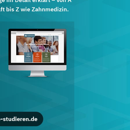
ft bis Z wie Zahnmedizin.
d
-studieren.de