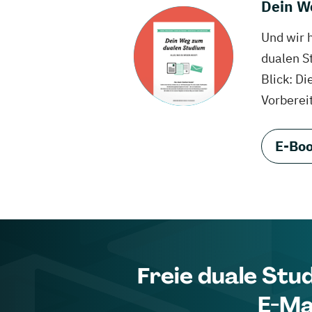
Dein W
Und wir 
dualen S
Blick: Di
Vorberei
E-Boo
Freie duale Stu
E-Ma