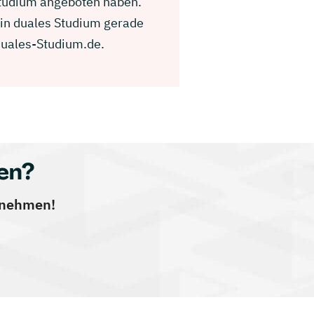
Studium angeboten haben.
ein duales Studium gerade
Duales-Studium.de.
en?
ernehmen!