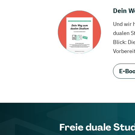
Dein W
Und wir 
dualen S
Blick: Di
Vorberei
E-Boo
Freie duale Stu