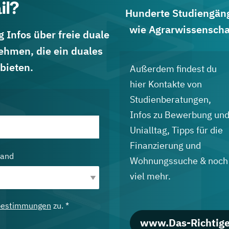
il?
Hunderte Studiengänge
wie Agrarwissenscha
 Infos über freie duale
ehmen, die ein duales
bieten.
Außerdem findest du
hier Kontakte von
Studienberatungen,
Infos zu Bewerbung un
Unialltag, Tipps für die
Finanzierung und
land
Wohnungssuche & noch
viel mehr.
bestimmungen
zu. *
www.Das-Richtige