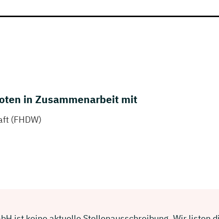
oten in Zusammenarbeit mit
aft (FHDW)
H ist keine aktuelle Stellenausschreibung. Wir listen d