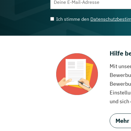
Ich stimme den
Datenschutzbesti
Hilfe 
Mit unse
Bewerbun
Bewerbun
Einstell
und sich
Mehr