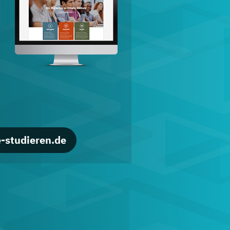
d
-studieren.de