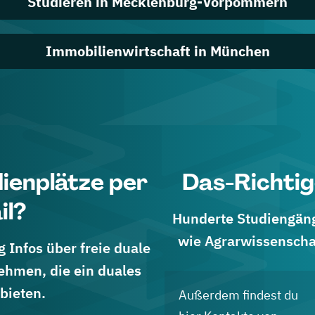
Studieren in Mecklenburg-Vorpommern
Immobilienwirtschaft in München
dienplätze per
Das-Richtig
il?
Hunderte Studiengänge
wie Agrarwissenscha
 Infos über freie duale
ehmen, die ein duales
bieten.
Außerdem findest du