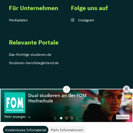
Für Unternehmen
Folge uns auf
Mediadaten
Instagram
Relevante Portale
Das-Richtige-studieren.de
Studieren-berufsbegleitend.de
© Copyright 2026, TarGroup Media GmbH
Impressum
Über
Datenschutzerklärung
Nutzungsbedingungen
Barrier
Mehr anzeigen
Sponsored
uns
Kostenloses Infomaterial
Mehr Informationen