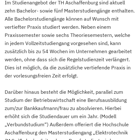
Im Studienangebot der TH Aschaffenburg sind aktuell
zehn Bachelor- sowie fünf Masterstudiengänge enthalten.
Mittelstandsmanagement
Alle Bachelorstudiengänge können auf Wunsch mit
vertiefter Praxis studiert werden. Neben einem
Multimediale Kommunikation und Dokumentation
Praxissemester sowie sechs Theoriesemestern, welche
in jedem Vollzeitstudiengang vorgesehen sind, kann
Soziale Arbeit
zusätzlich bis zu 54 Wochen im Unternehmen gearbeitet
werden, ohne dass sich die Regelstudienzeit verlängert.
Dies ist möglich, da die zusätzliche vertiefende Praxis in
Wirtschaftsingenieurwesen
der vorlesungsfreien Zeit erfolgt.
Wirtschaftsingenieurwesen/ Materialtechnologien
Darüber hinaus besteht die Möglichkeit, parallel zum
Studium der Betriebswirtschaft eine Berufsausbildung
zum/zur Bankkaufmann/frau zu absolvieren. Hierbei
erhöht sich die Studiendauer um ein Jahr. (Modell
„Verbundstudium“) Außerdem offeriert die Hochschule
Aschaffenburg den Masterstudiengang „Elektrotechnik