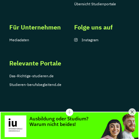
Übersicht Studienportale
Für Unternehmen
Folge uns auf
Mediadaten
Instagram
Relevante Portale
Das-Richtige-studieren.de
Studieren-berufsbegleitend.de
© Copyright 2026, TarGroup Media GmbH
Impressum
Über
Datenschutzerklärung
Nutzungsbedingungen
Barrier