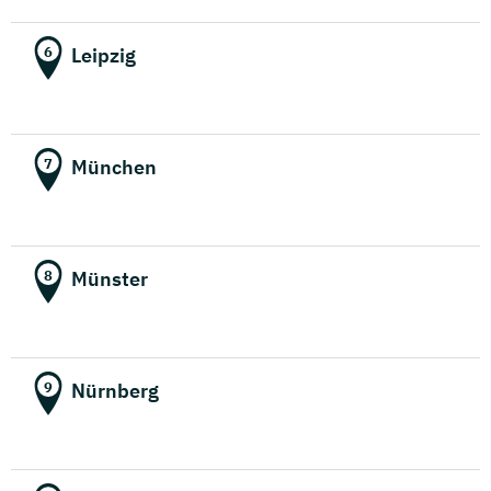
Leipzig
6
München
7
Münster
8
Nürnberg
9