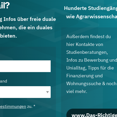
il?
Hunderte Studiengänge
wie Agrarwissenscha
 Infos über freie duale
ehmen, die ein duales
bieten.
Außerdem findest du
hier Kontakte von
Studienberatungen,
Infos zu Bewerbung un
Unialltag, Tipps für die
Finanzierung und
land
Wohnungssuche & noch
viel mehr.
bestimmungen
zu. *
www.Das-Richtige