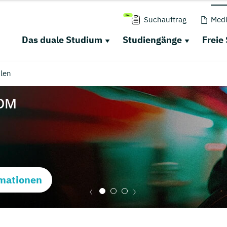
Suchauftrag
Medi
Das duale Studium
Studiengänge
Freie
len
mationen