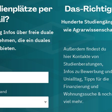
dienplätze per
Das-Richtig
il?
Hunderte Studiengänge
wie Agrarwissenscha
 Infos über freie duale
ehmen, die ein duales
bieten.
Außerdem findest du
hier Kontakte von
Studienberatungen,
Infos zu Bewerbung un
Unialltag, Tipps für die
Finanzierung und
land
Wohnungssuche & noch
viel mehr.