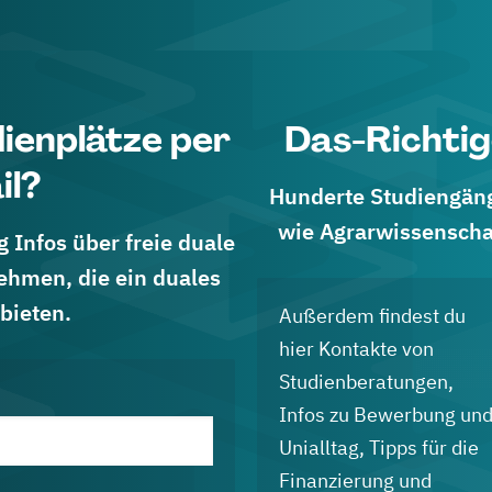
dienplätze per
Das-Richtig
il?
Hunderte Studiengänge
wie Agrarwissenscha
 Infos über freie duale
ehmen, die ein duales
bieten.
Außerdem findest du
hier Kontakte von
Studienberatungen,
Infos zu Bewerbung un
Unialltag, Tipps für die
Finanzierung und