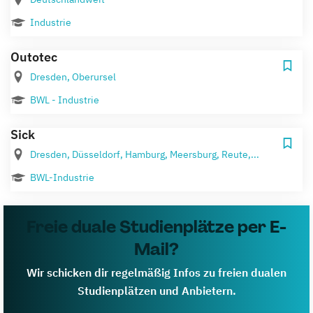
Industrie
Outotec
Dresden, Oberursel
BWL - Industrie
Sick
Dresden, Düsseldorf, Hamburg, Meersburg, Reute,...
BWL-Industrie
Freie duale Studienplätze per E-
Mail?
Wir schicken dir regelmäßig Infos zu freien dualen
Studienplätzen und Anbietern.