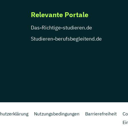
Relevante Portale
Das-Richtige-studieren.de
Studieren-berufsbegleitend.de
hutzerklärung
Nutzungsbedingungen
Barrierefreiheit
Co
Ei