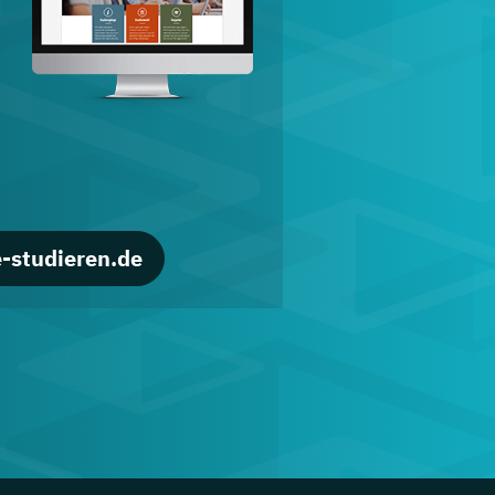
d
-studieren.de