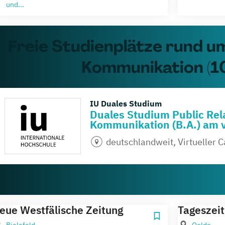
und...
Freie Studienplätze rund u
Kommunikation (1
IU Duales Studium
Duales Studium Public Rel
Kommunikation (B.A.) am 
deutschlandweit, Virtueller
eue Westfälische Zeitung
Tageszeit