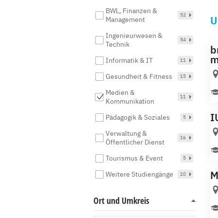
BWL, Finanzen &
52
U
Management
Ingenieurwesen &
54
Technik
b
m
Informatik & IT
11
Gesundheit & Fitness
15
Medien &
11
Kommunikation
I
Pädagogik & Soziales
5
Verwaltung &
16
Öffentlicher Dienst
Tourismus & Event
5
M
Weitere Studiengänge
10
Ort und Umkreis