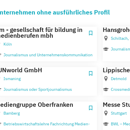
nternehmen ohne ausführliches Profil
m - gesellschaft für bildung in
Hansgroh
edienberufen mbh
Schiltach,
Köln
Journalis
Journalismus und Unternehmenskommunikation
UNworld GmbH
Lippische
Ismaning
Detmold
Journalismus oder Sportjournalismus
Crossmed
ediengruppe Oberfranken
Messe Stu
Bamberg
Stuttgart
Betriebswirtschaftslehre Fachrichtung Medien-
BWL – Med