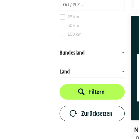
25 km
50 km
100 km
Bundesland
Land
Filtern
Zurücksetzen
N