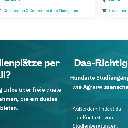
Bielefeld
Oelde
Crossmedia & Communication Management
Crossmed
dienplätze per
Das-Richtig
il?
Hunderte Studiengänge
wie Agrarwissenscha
 Infos über freie duale
ehmen, die ein duales
bieten.
Außerdem findest du
hier Kontakte von
Studienberatungen,