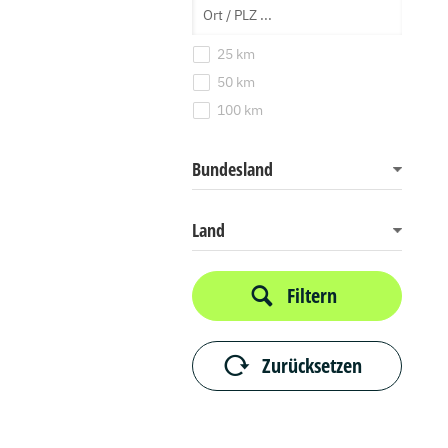
25 km
50 km
100 km
Bundesland
Land
Filtern
Zurücksetzen