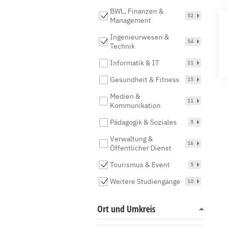
BWL, Finanzen &
52
Management
Ingenieurwesen &
54
Technik
Informatik & IT
11
Gesundheit & Fitness
15
Medien &
11
Kommunikation
Pädagogik & Soziales
5
Verwaltung &
16
Öffentlicher Dienst
Tourismus & Event
5
Weitere Studiengänge
10
Ort und Umkreis