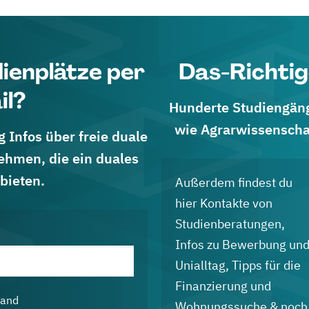
dienplätze per
Das-Richtig
il?
Hunderte Studiengänge
wie Agrarwissenscha
 Infos über freie duale
ehmen, die ein duales
bieten.
Außerdem findest du
hier Kontakte von
Studienberatungen,
Infos zu Bewerbung un
Unialltag, Tipps für die
Finanzierung und
land
Wohnungssuche & noch