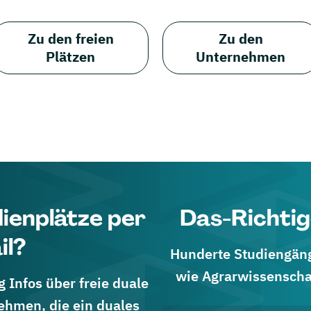
Zu den freien
Zu den
Plätzen
Unternehmen
dienplätze per
Das-Richtig
il?
Hunderte Studiengänge
wie Agrarwissenscha
 Infos über freie duale
ehmen, die ein duales