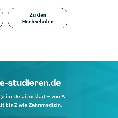
Zu den
Hochschulen
e-studieren.de
 im Detail erklärt – von A
ft bis Z wie Zahnmedizin.