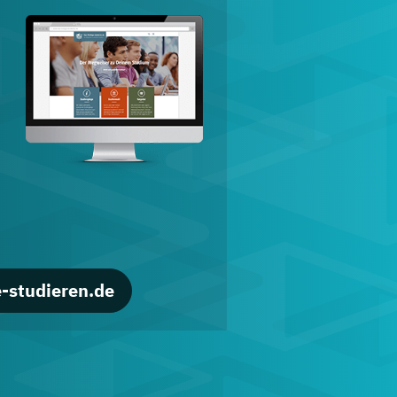
d
-studieren.de