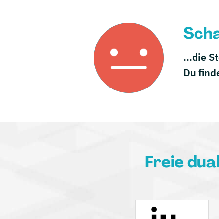
Scha
...die S
Du find
Freie dua