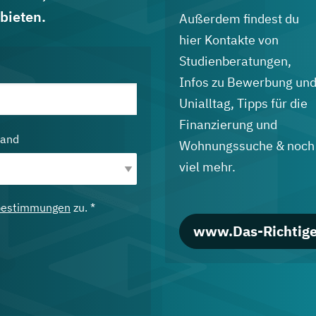
bieten.
Außerdem findest du
hier Kontakte von
Studienberatungen,
Infos zu Bewerbung un
Unialltag, Tipps für die
Finanzierung und
land
Wohnungssuche & noch
viel mehr.
bestimmungen
zu. *
www.Das-Richtige