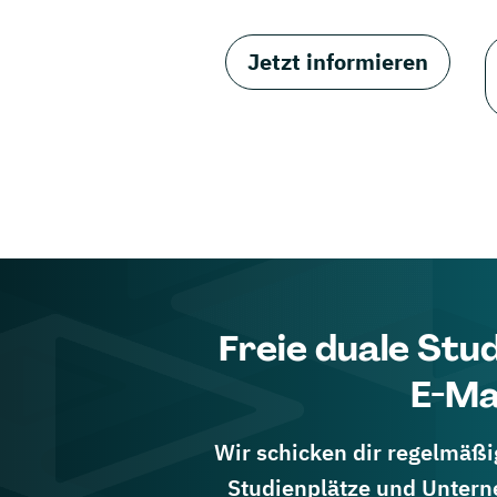
Jetzt informieren
Freie duale Stu
E-Ma
Wir schicken dir regelmäßig
Studienplätze und Untern