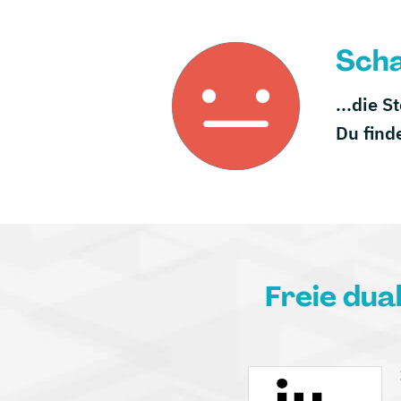
Scha
...die S
Du find
Freie dua