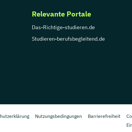
Relevante Portale
Das-Richtige-studieren.de
Studieren-berufsbegleitend.de
hutzerklärung
Nutzungsbedingungen
Barrierefreiheit
Co
Ei