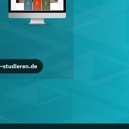
d
-studieren.de