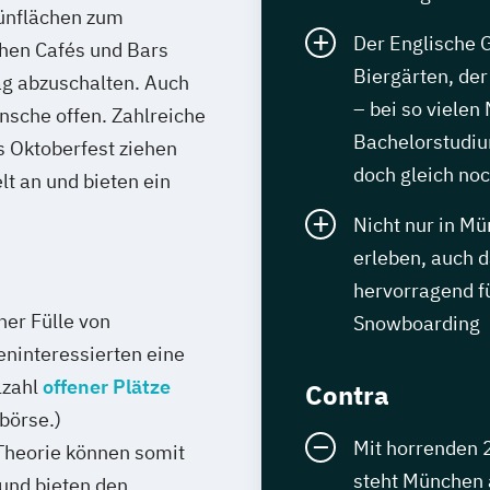
rünflächen zum
Der Englische G
chen Cafés und Bars
Biergärten, de
ag abzuschalten. Auch
– bei so vielen
nsche offen. Zahlreiche
Bachelorstudium
s Oktoberfest ziehen
doch gleich noc
lt an und bieten ein
Nicht nur in M
erleben, auch 
hervorragend f
er Fülle von
Snowboarding
ninteressierten eine
lzahl
offener Plätze
Contra
börse.)
Mit horrenden 
Theorie können somit
steht München a
und bieten den