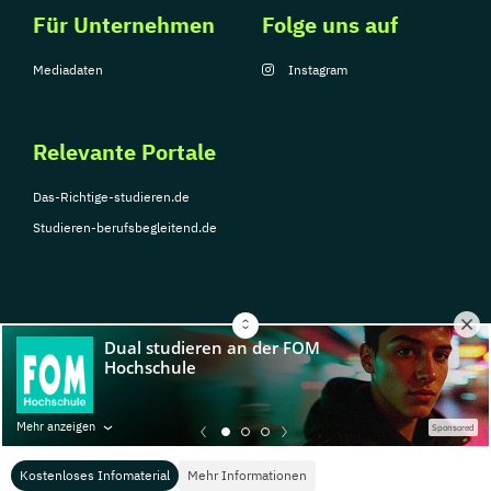
Für Unternehmen
Folge uns auf
Mediadaten
Instagram
Relevante Portale
Das-Richtige-studieren.de
Studieren-berufsbegleitend.de
© Copyright 2026, TarGroup Media GmbH
Impressum
Über
Datenschutzerklärung
Nutzungsbedingungen
Barrier
Mehr anzeigen
Sponsored
uns
Kostenloses Infomaterial
Mehr Informationen