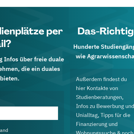
dienplätze per
Das-Richtig
il?
Hunderte Studiengänge
wie Agrarwissenscha
 Infos über freie duale
ehmen, die ein duales
bieten.
Außerdem findest du
hier Kontakte von
Studienberatungen,
Infos zu Bewerbung un
Unialltag, Tipps für die
Finanzierung und
land
Wohnungssuche & noch