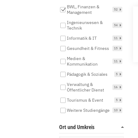
BWL, Finanzen &
52
Management
Ingenieurwesen &
54
Technik
Informatik & IT
11
Gesundheit & Fitness
15
Medien &
11
Kommunikation
Pädagogik & Soziales
5
Verwaltung &
16
Öffentlicher Dienst
Tourismus & Event
5
Weitere Studiengänge
10
Ort und Umkreis