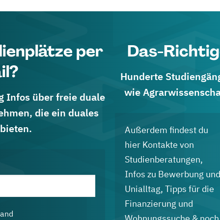
dienplätze per
Das-Richtig
il?
Hunderte Studiengänge
wie Agrarwissenscha
 Infos über freie duale
ehmen, die ein duales
bieten.
Außerdem findest du
hier Kontakte von
Studienberatungen,
Infos zu Bewerbung un
Unialltag, Tipps für die
Finanzierung und
land
Wohnungssuche & noch