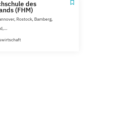
hschule des
tands (FHM)
annover, Rostock, Bamberg,
d,...
swirtschaft