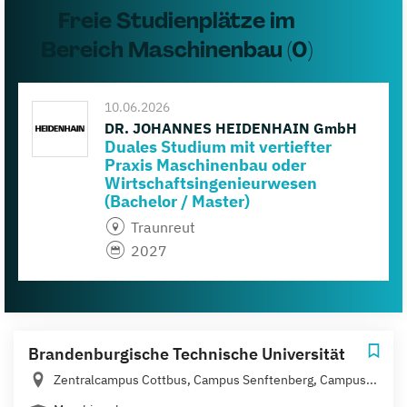
Freie Studienplätze im
Bereich Maschinenbau (0)
10.06.2026
DR. JOHANNES HEIDENHAIN GmbH
Duales Studium mit vertiefter
Praxis Maschinenbau oder
Wirtschaftsingenieurwesen
(Bachelor / Master)
Traunreut
2027
Brandenburgische Technische Universität
Zentralcampus Cottbus, Campus Senftenberg, Campus...