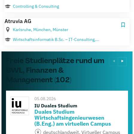
Controlling & Consulting
Atruvia AG
Karlsruhe, München, Münster
Wirtschaftsinformatik B.Sc. – IT-Consulting,...
Freie Studienplätze rund um
BWL, Finanzen &
Management (102)
05.08.2026
IU Duales Studium
Duales Studium
Wirtschaftsingenieurwesen
(B.Eng.) am virtuellen Campus
deutschlandweit, Virtueller Campus