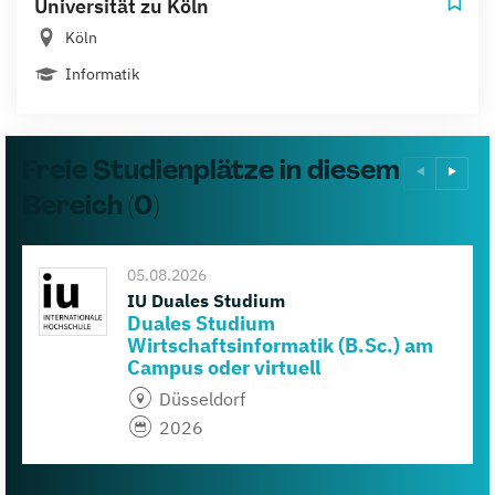
Universität zu Köln
Köln
Informatik
Freie Studienplätze in diesem
Bereich (0)
05.08.2026
IU Duales Studium
Duales Studium
Wirtschaftsinformatik (B.Sc.) am
Campus oder virtuell
Düsseldorf
2026