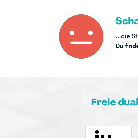
Scha
...die S
Du find
Freie dua