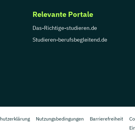
Relevante Portale
Das-Richtige-studieren.de
Studieren-berufsbegleitend.de
hutzerklärung
Nutzungsbedingungen
Barrierefreiheit
Co
Ei