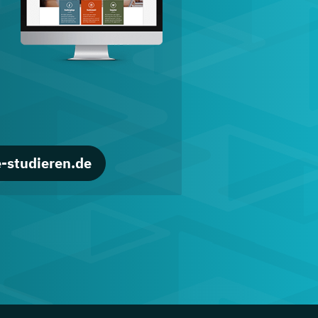
d
-studieren.de