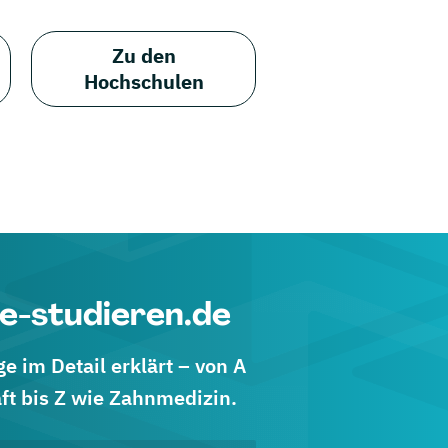
Zu den
Hochschulen
e-studieren.de
 im Detail erklärt – von A
ft bis Z wie Zahnmedizin.