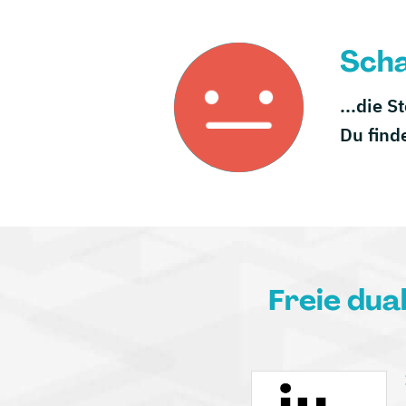
Scha
...die S
Du find
Freie dua