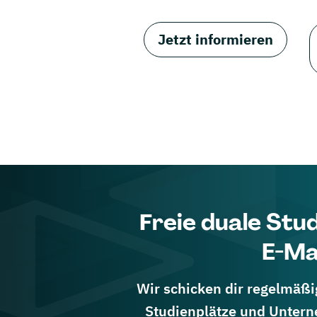
Jetzt informieren
Freie duale Stu
E-Ma
Wir schicken dir regelmäßig
Studienplätze und Untern