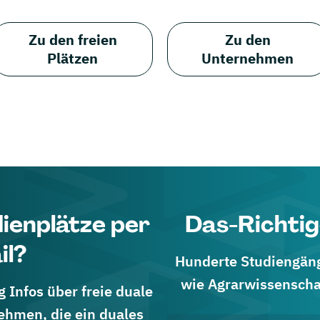
Zu den freien
Zu den
Plätzen
Unternehmen
dienplätze per
Das-Richtig
il?
Hunderte Studiengänge
wie Agrarwissenscha
 Infos über freie duale
ehmen, die ein duales