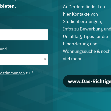
bieten.
Außerdem findest du
hier Kontakte von
Studienberatungen,
Infos zu Bewerbung un
Unialltag, Tipps für die
Finanzierung und
land
Wohnungssuche & noch
viel mehr.
bestimmungen
zu. *
www.Das-Richtige