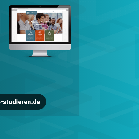
d
-studieren.de