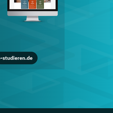
d
-studieren.de