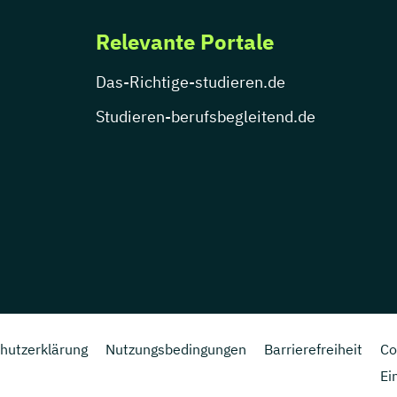
Relevante Portale
Das-Richtige-studieren.de
Studieren-berufsbegleitend.de
hutzerklärung
Nutzungsbedingungen
Barrierefreiheit
Co
Ei