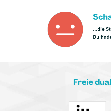
Scha
...die S
Du find
Freie dua