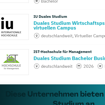
Bachelor
IU Duales Studium
Duales Studium Wirtschaftsps
virtuellen Campus
deutschlandweit, Virtueller Camp
IST-Hochschule für Management
Duales Studium Bachelor Busi
deutschlandweit
2026
Diese Unternehmen bieten 
Studium an