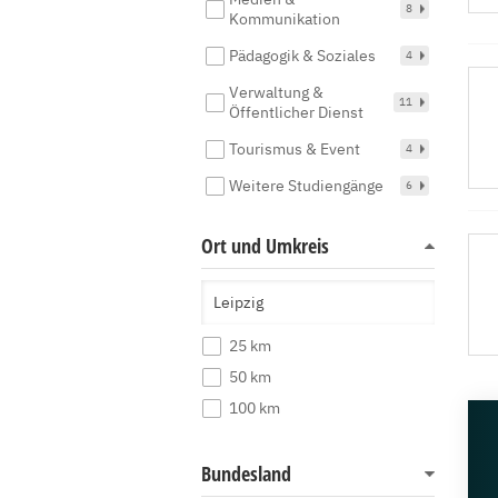
8
Kommunikation
Pädagogik & Soziales
4
Verwaltung &
11
Öffentlicher Dienst
Tourismus & Event
4
Weitere Studiengänge
6
Ort und Umkreis
25 km
50 km
100 km
Bundesland