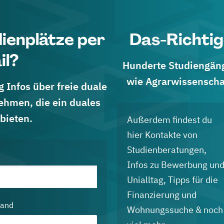
dienplätze per
Das-Richtig
il?
Hunderte Studiengänge
wie Agrarwissenscha
 Infos über freie duale
ehmen, die ein duales
bieten.
Außerdem findest du
hier Kontakte von
Studienberatungen,
Infos zu Bewerbung un
Unialltag, Tipps für die
Finanzierung und
land
Wohnungssuche & noch