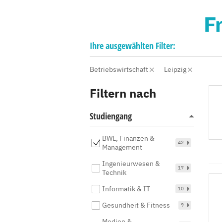
F
Ihre
ausgewählten
Filter:
Betriebswirtschaft
Leipzig
Filtern nach
Studiengang
BWL, Finanzen &
42
Management
Ingenieurwesen &
17
Technik
Informatik & IT
10
Gesundheit & Fitness
9
Medien &